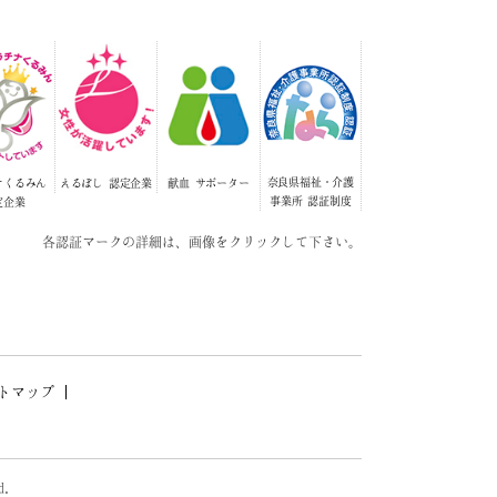
奈良県福祉・介護
ナくるみん
えるぼし
認定企業
献血
サポーター
事業所
認証制度
定企業
各認証マークの詳細は、画像をクリックして下さい。
トマップ
d.