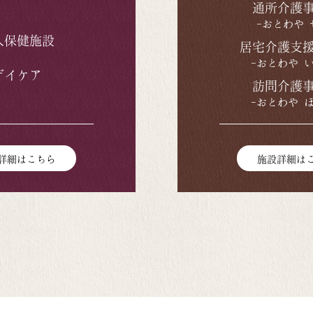
通所介護
-おとわや 
人保健施設
居宅介護支
-おとわや 
デイケア
訪問介護
-おとわや 