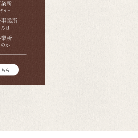
事業所
ぜん-
援事業所
いろは-
事業所
ほのか-